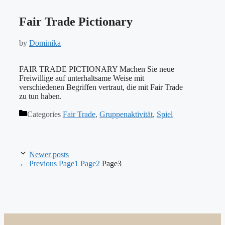
Fair Trade Pictionary
by
Dominika
FAIR TRADE PICTIONARY Machen Sie neue
Freiwillige auf unterhaltsame Weise mit
verschiedenen Begriffen vertraut, die mit Fair Trade
zu tun haben.
Categories
Fair Trade
,
Gruppenaktivität
,
Spiel
Newer posts
←
Previous
Page
1
Page
2
Page
3