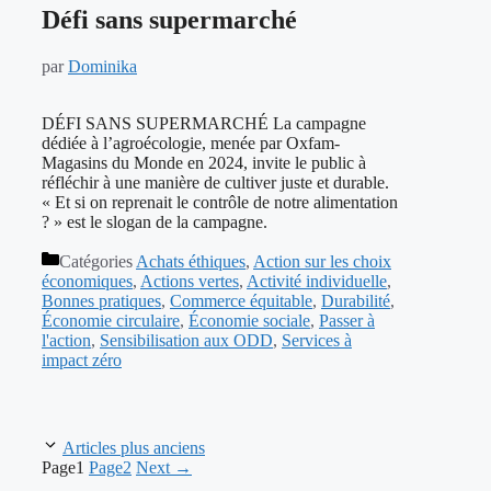
Défi sans supermarché
par
Dominika
DÉFI SANS SUPERMARCHÉ La campagne
dédiée à l’agroécologie, menée par Oxfam-
Magasins du Monde en 2024, invite le public à
réfléchir à une manière de cultiver juste et durable.
« Et si on reprenait le contrôle de notre alimentation
? » est le slogan de la campagne.
Catégories
Achats éthiques
,
Action sur les choix
économiques
,
Actions vertes
,
Activité individuelle
,
Bonnes pratiques
,
Commerce équitable
,
Durabilité
,
Économie circulaire
,
Économie sociale
,
Passer à
l'action
,
Sensibilisation aux ODD
,
Services à
impact zéro
Articles plus anciens
Page
1
Page
2
Next
→