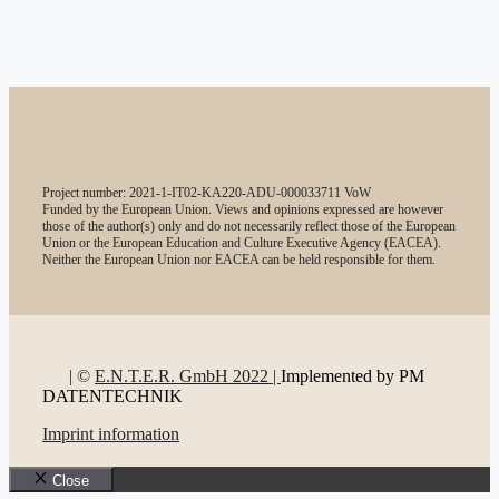
Project number: 2021-1-IT02-KA220-ADU-000033711 VoW
Funded by the European Union. Views and opinions expressed are however
those of the author(s) only and do not necessarily reflect those of the European
Union or the European Education and Culture Executive Agency (EACEA).
Neither the European Union nor EACEA can be held responsible for them.
| ©
E.N.T.E.R. GmbH 2022 |
Implemented by PM
DATENTECHNIK
Imprint information
Close