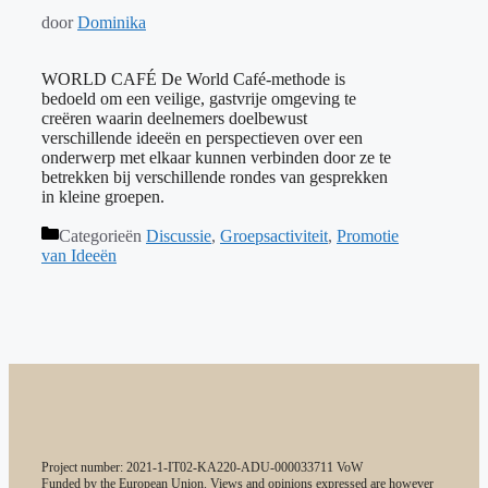
door
Dominika
WORLD CAFÉ De World Café-methode is
bedoeld om een veilige, gastvrije omgeving te
creëren waarin deelnemers doelbewust
verschillende ideeën en perspectieven over een
onderwerp met elkaar kunnen verbinden door ze te
betrekken bij verschillende rondes van gesprekken
in kleine groepen.
Categorieën
Discussie
,
Groepsactiviteit
,
Promotie
van Ideeën
Project number: 2021-1-IT02-KA220-ADU-000033711 VoW
Funded by the European Union. Views and opinions expressed are however