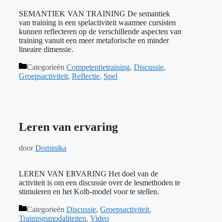
SEMANTIEK VAN TRAINING De semantiek
van training is een spelactiviteit waarmee cursisten
kunnen reflecteren op de verschillende aspecten van
training vanuit een meer metaforische en minder
lineaire dimensie.
Categorieën
Competentietraining
,
Discussie
,
Groepsactiviteit
,
Reflectie
,
Spel
Leren van ervaring
door
Dominika
LEREN VAN ERVARING Het doel van de
activiteit is om een discussie over de lesmethoden te
stimuleren en het Kolb-model voor te stellen.
Categorieën
Discussie
,
Groepsactiviteit
,
Trainingsmodaliteiten
,
Video