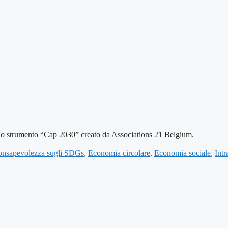
llo strumento “Cap 2030” creato da Associations 21 Belgium.
nsapevolezza sugli SDGs
,
Economia circolare
,
Economia sociale
,
Intr