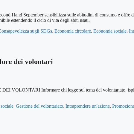
ptember sensibilizza sulle abitudini di consumo e offre delle al
ile estendendo il ciclo di vita degli abiti usati.
Consapevolezza sugli SDGs
,
Economia circolare
,
Economia sociale
,
In
lore dei volontari
RI Informare chi legge sul tema del volontariato, ispirarlo e
sociale
,
Gestione del volontariato
,
Intraprendere un'azione
,
Promozione