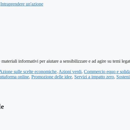
,
Intraprendere un'azione
nformativi per aiutare a sensibilizzare e ad agire su temi legati a
Azione sulle scelte economiche
,
Azioni verdi
,
Commercio equo e solida
attaforma online
,
Promozione delle idee
,
Servizi a impatto zero
,
Sosteni
le