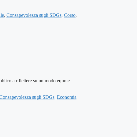
le
,
Consapevolezza sugli SDGs
,
Corso
,
ico a riflettere su un modo equo e
Consapevolezza sugli SDGs
,
Economia