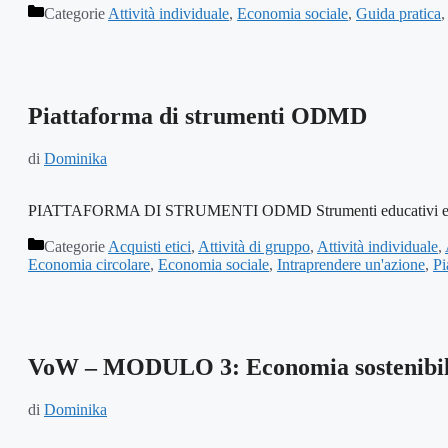
Categorie
Attività individuale
,
Economia sociale
,
Guida pratica
Piattaforma di strumenti ODMD
di
Dominika
PIATTAFORMA DI STRUMENTI ODMD Strumenti educativi e materiali i
Categorie
Acquisti etici
,
Attività di gruppo
,
Attività individuale
,
Economia circolare
,
Economia sociale
,
Intraprendere un'azione
,
Pi
VoW – MODULO 3: Economia sostenibi
di
Dominika