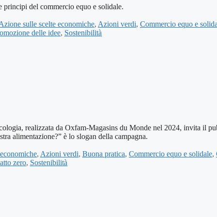
rincipi del commercio equo e solidale.
Azione sulle scelte economiche
,
Azioni verdi
,
Commercio equo e solida
omozione delle idee
,
Sostenibilità
, realizzata da Oxfam-Magasins du Monde nel 2024, invita il pubbl
nostra alimentazione?” è lo slogan della campagna.
e economiche
,
Azioni verdi
,
Buona pratica
,
Commercio equo e solidale
,
atto zero
,
Sostenibilità