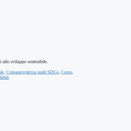
llo sviluppo sostenibile.
le
,
Consapevolezza sugli SDGs
,
Corso
,
bilità