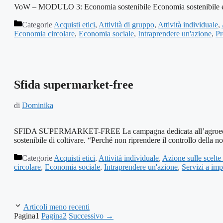
VoW – MODULO 3: Economia sostenibile Economia sostenibile e p
Categorie
Acquisti etici
,
Attività di gruppo
,
Attività individuale
,
Economia circolare
,
Economia sociale
,
Intraprendere un'azione
,
Pr
Sfida supermarket-free
di
Dominika
SFIDA SUPERMARKET-FREE La campagna dedicata all’agroecologia
sostenibile di coltivare. “Perché non riprendere il controllo della 
Categorie
Acquisti etici
,
Attività individuale
,
Azione sulle scelt
circolare
,
Economia sociale
,
Intraprendere un'azione
,
Servizi a imp
Articoli meno recenti
Pagina
1
Pagina
2
Successivo
→