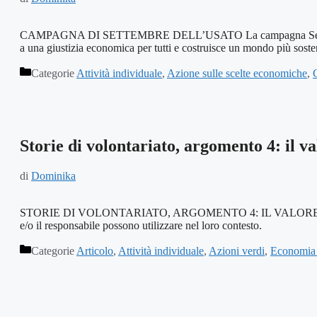
CAMPAGNA DI SETTEMBRE DELL’USATO La campagna Second Hand Se
a una giustizia economica per tutti e costruisce un mondo più sostenib
Categorie
Attività individuale
,
Azione sulle scelte economiche
,
Storie di volontariato, argomento 4: il va
di
Dominika
STORIE DI VOLONTARIATO, ARGOMENTO 4: IL VALORE DEI VOLONTA
e/o il responsabile possono utilizzare nel loro contesto.
Categorie
Articolo
,
Attività individuale
,
Azioni verdi
,
Economia 