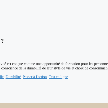
 ?
onçue comme une opportunité de formation pour les personnes sou
 conscience de la durabilité de leur style de vie et choix de consommat
lle
,
Durabilité
,
Passer à l'action
,
Test en ligne