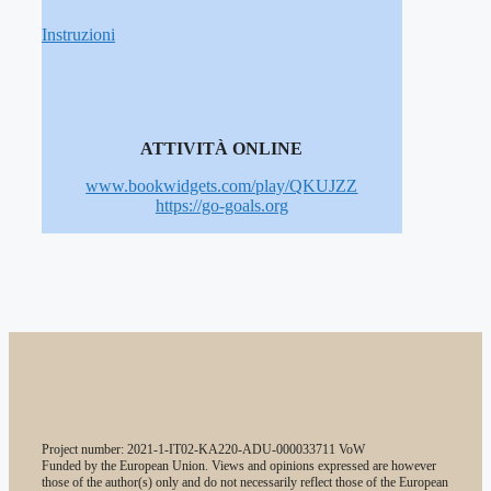
Instruzioni
ATTIVITÀ ONLINE
www.bookwidgets.com/play/QKUJZZ
https://go-goals.org
Project number: 2021-1-IT02-KA220-ADU-000033711 VoW
Funded by the European Union. Views and opinions expressed are however
those of the author(s) only and do not necessarily reflect those of the European