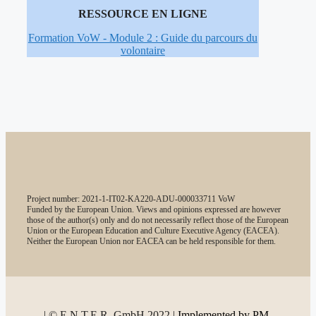
RESSOURCE EN LIGNE
Formation
VoW - Module 2 : Guide du
parcours du
volontaire
Project number: 2021-1-IT02-KA220-ADU-000033711 VoW
Funded by the European Union. Views and opinions expressed are however
those of the author(s) only and do not necessarily reflect those of the European
Union or the European Education and Culture Executive Agency (EACEA).
Neither the European Union nor EACEA can be held responsible for them.
| ©
E.N.T.E.R. GmbH 2022 |
Implemented by PM