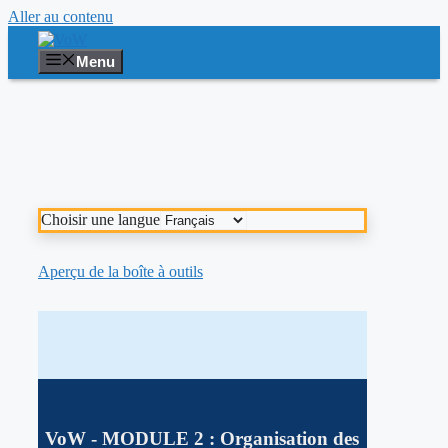
Aller au contenu
Menu
Choisir une langue
Aperçu de la boîte à outils
VoW
- MODULE 2 :
Organisation
des