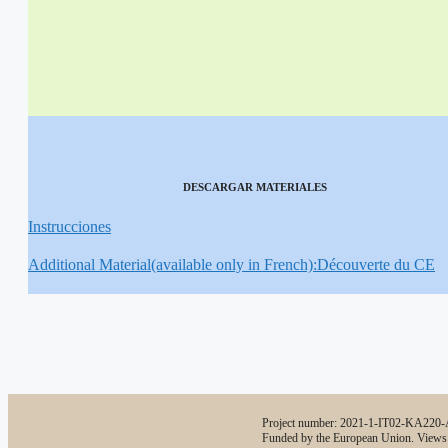
DESCARGAR MATERIALES
Instrucciones
Additional Material(available only in French):Découverte du CE
Project number: 2021-1-IT02-KA22
Funded by the European Union. Views an