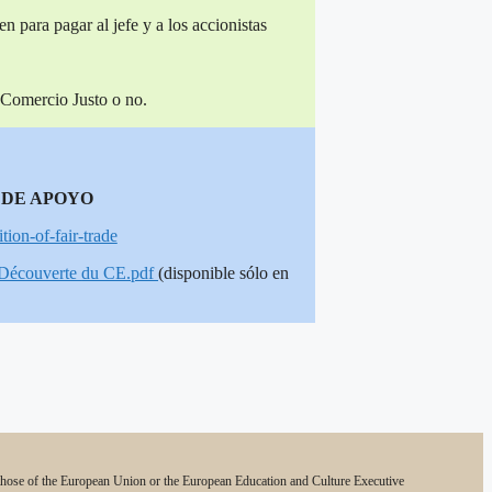
n para pagar al jefe y a los accionistas
s Comercio Justo o no.
 DE APOYO
tion-of-fair-trade
Découverte
du CE.pdf
(disponible sólo en
 those of the European Union or the European Education and Culture Executive