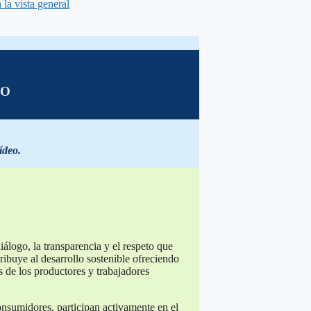
 la vista general
TO
ídeo
.
álogo, la transparencia y el respeto que
ibuye al desarrollo sostenible ofreciendo
 de los productores y trabajadores
onsumidores, participan activamente en el