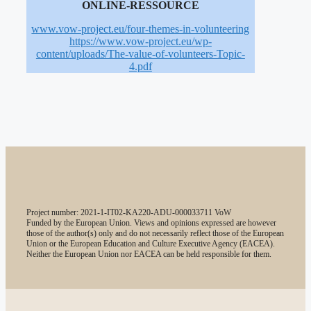
ONLINE-RESSOURCE
www.vow-project.eu/four-themes-in-volunteering
https://www.vow-project.eu/wp-
content/uploads/The-value-of-volunteers-Topic-
4.pdf
Project number: 2021-1-IT02-KA220-ADU-000033711 VoW
Funded by the European Union. Views and opinions expressed are however
those of the author(s) only and do not necessarily reflect those of the European
Union or the European Education and Culture Executive Agency (EACEA).
Neither the European Union nor EACEA can be held responsible for them.